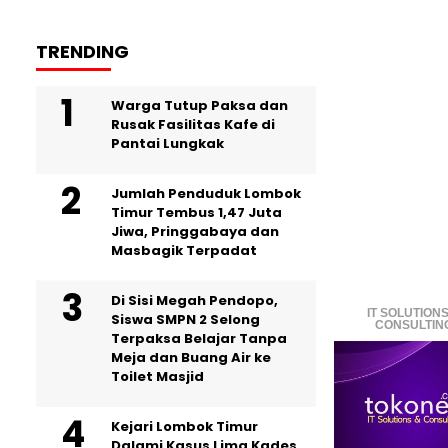
TRENDING
Warga Tutup Paksa dan
Rusak Fasilitas Kafe di
Pantai Lungkak
Jumlah Penduduk Lombok
Timur Tembus 1,47 Juta
Jiwa, Pringgabaya dan
Masbagik Terpadat
Di Sisi Megah Pendopo,
IT SOLUTIONS
Siswa SMPN 2 Selong
CONSULTIN
Terpaksa Belajar Tanpa
Meja dan Buang Air ke
Toilet Masjid
Kejari Lombok Timur
Dalami Kasus Lima Kades