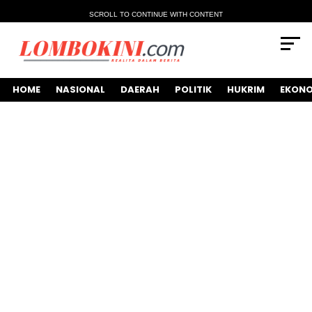
SCROLL TO CONTINUE WITH CONTENT
HOME
NASIONAL
DAERAH
POLITIK
HUKRIM
EKONO