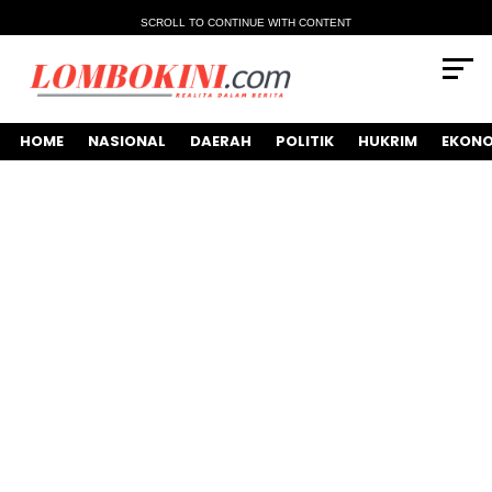
SCROLL TO CONTINUE WITH CONTENT
HOME
NASIONAL
DAERAH
POLITIK
HUKRIM
EKONO