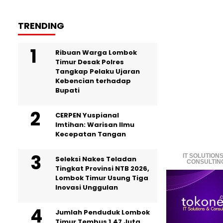
TRENDING
Ribuan Warga Lombok
Timur Desak Polres
Tangkap Pelaku Ujaran
Kebencian terhadap
Bupati
CERPEN Yuspianal
Imtihan: Warisan Ilmu
Kecepatan Tangan
IT SOLUTIONS
Seleksi Nakes Teladan
CONSULTIN
Tingkat Provinsi NTB 2026,
Lombok Timur Usung Tiga
Inovasi Unggulan
Jumlah Penduduk Lombok
Timur Tembus 1,47 Juta