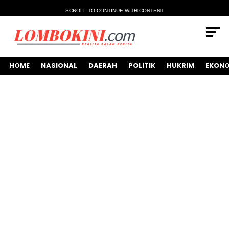
SCROLL TO CONTINUE WITH CONTENT
HOME
NASIONAL
DAERAH
POLITIK
HUKRIM
EKONO