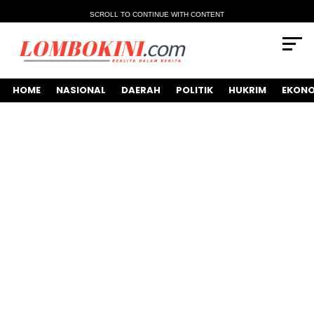
SCROLL TO CONTINUE WITH CONTENT
HOME
NASIONAL
DAERAH
POLITIK
HUKRIM
EKONO