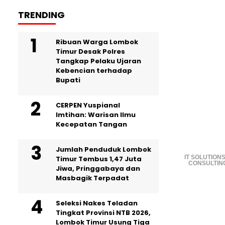
TRENDING
Ribuan Warga Lombok
Timur Desak Polres
Tangkap Pelaku Ujaran
Kebencian terhadap
Bupati
CERPEN Yuspianal
Imtihan: Warisan Ilmu
Kecepatan Tangan
Jumlah Penduduk Lombok
IT SOLUTIONS
Timur Tembus 1,47 Juta
CONSULTIN
Jiwa, Pringgabaya dan
Masbagik Terpadat
Seleksi Nakes Teladan
Tingkat Provinsi NTB 2026,
Lombok Timur Usung Tiga