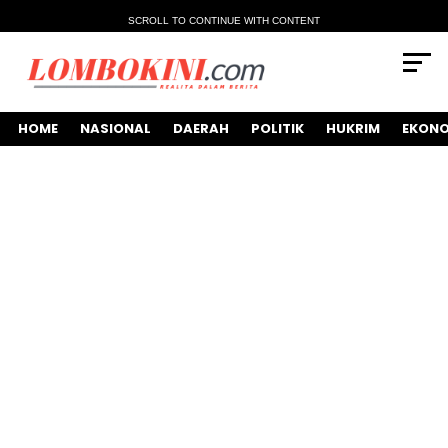
SCROLL TO CONTINUE WITH CONTENT
HOME
NASIONAL
DAERAH
POLITIK
HUKRIM
EKONO