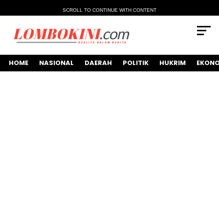
SCROLL TO CONTINUE WITH CONTENT
HOME
NASIONAL
DAERAH
POLITIK
HUKRIM
EKONO