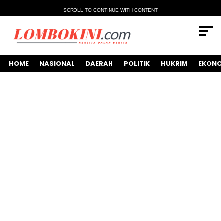
SCROLL TO CONTINUE WITH CONTENT
HOME
NASIONAL
DAERAH
POLITIK
HUKRIM
EKONO