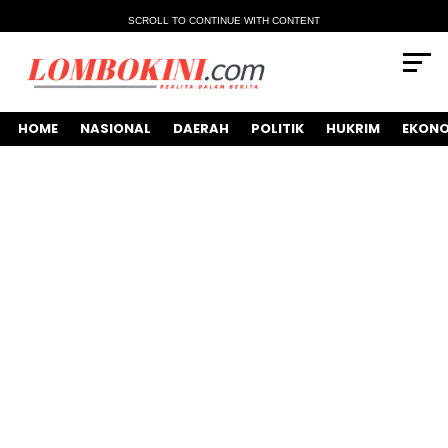
SCROLL TO CONTINUE WITH CONTENT
HOME
NASIONAL
DAERAH
POLITIK
HUKRIM
EKONO