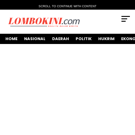
SCROLL TO CONTINUE WITH CONTENT
HOME
NASIONAL
DAERAH
POLITIK
HUKRIM
EKONO