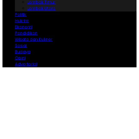
Lombok Timur
Lombok Utara
Politik
Hukrim
Ekonomi
Pendidikan
Wisata dan Kuliner
Sosial
Budaya
Opini
Advertorial