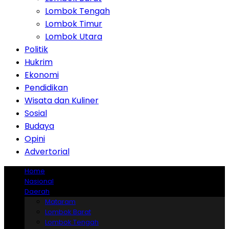
Lombok Tengah
Lombok Timur
Lombok Utara
Politik
Hukrim
Ekonomi
Pendidikan
Wisata dan Kuliner
Sosial
Budaya
Opini
Advertorial
Home
Nasional
Daerah
Mataram
Lombok Barat
Lombok Tengah