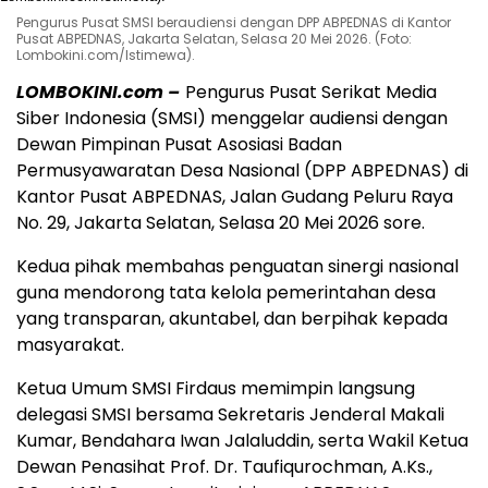
Pengurus Pusat SMSI beraudiensi dengan DPP ABPEDNAS di Kantor
Pusat ABPEDNAS, Jakarta Selatan, Selasa 20 Mei 2026. (Foto:
Lombokini.com/Istimewa).
LOMBOKINI.com –
Pengurus Pusat Serikat Media
Siber Indonesia (SMSI) menggelar audiensi dengan
Dewan Pimpinan Pusat Asosiasi Badan
Permusyawaratan Desa Nasional (DPP ABPEDNAS) di
Kantor Pusat ABPEDNAS, Jalan Gudang Peluru Raya
No. 29, Jakarta Selatan, Selasa 20 Mei 2026 sore.
Kedua pihak membahas penguatan sinergi nasional
guna mendorong tata kelola pemerintahan desa
yang transparan, akuntabel, dan berpihak kepada
masyarakat.
Ketua Umum SMSI Firdaus memimpin langsung
delegasi SMSI bersama Sekretaris Jenderal Makali
Kumar, Bendahara Iwan Jalaluddin, serta Wakil Ketua
Dewan Penasihat Prof. Dr. Taufiqurochman, A.Ks.,