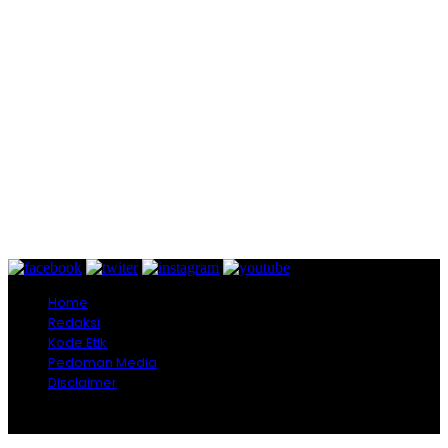
Home
Redaksi
Kode Etik
Pedoman Media
Disclaimer
Copyright © 2026 Lombokini.com - All Rights Reserved