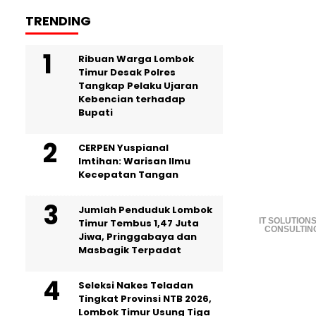
TRENDING
Ribuan Warga Lombok
Timur Desak Polres
Tangkap Pelaku Ujaran
Kebencian terhadap
Bupati
CERPEN Yuspianal
Imtihan: Warisan Ilmu
Kecepatan Tangan
Jumlah Penduduk Lombok
IT SOLUTIONS
Timur Tembus 1,47 Juta
CONSULTIN
Jiwa, Pringgabaya dan
Masbagik Terpadat
Seleksi Nakes Teladan
Tingkat Provinsi NTB 2026,
Lombok Timur Usung Tiga