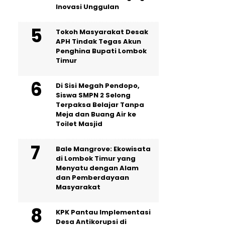
Inovasi Unggulan
Tokoh Masyarakat Desak
APH Tindak Tegas Akun
Penghina Bupati Lombok
Timur
Di Sisi Megah Pendopo,
Siswa SMPN 2 Selong
Terpaksa Belajar Tanpa
Meja dan Buang Air ke
Toilet Masjid
Bale Mangrove: Ekowisata
di Lombok Timur yang
Menyatu dengan Alam
dan Pemberdayaan
Masyarakat
KPK Pantau Implementasi
Desa Antikorupsi di