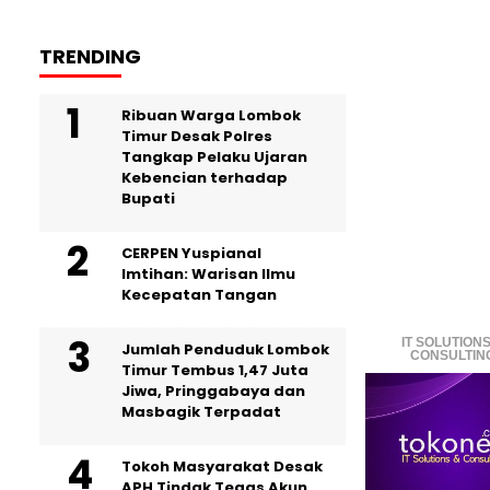
TRENDING
Ribuan Warga Lombok
Timur Desak Polres
Tangkap Pelaku Ujaran
Kebencian terhadap
Bupati
CERPEN Yuspianal
Imtihan: Warisan Ilmu
Kecepatan Tangan
IT SOLUTIONS
Jumlah Penduduk Lombok
CONSULTIN
Timur Tembus 1,47 Juta
Jiwa, Pringgabaya dan
Masbagik Terpadat
Tokoh Masyarakat Desak
APH Tindak Tegas Akun