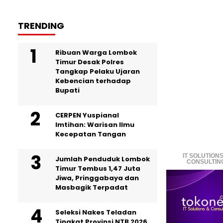
TRENDING
Ribuan Warga Lombok
Timur Desak Polres
Tangkap Pelaku Ujaran
Kebencian terhadap
Bupati
CERPEN Yuspianal
Imtihan: Warisan Ilmu
Kecepatan Tangan
IT SOLUTIONS
Jumlah Penduduk Lombok
CONSULTIN
Timur Tembus 1,47 Juta
Jiwa, Pringgabaya dan
Masbagik Terpadat
Seleksi Nakes Teladan
Tingkat Provinsi NTB 2026,