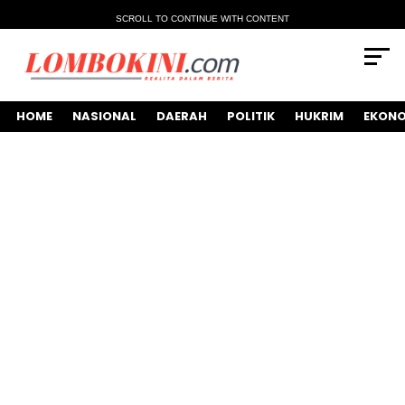
SCROLL TO CONTINUE WITH CONTENT
HOME
NASIONAL
DAERAH
POLITIK
HUKRIM
EKONO