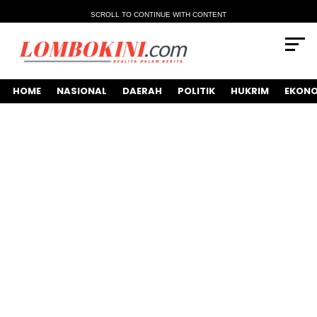
SCROLL TO CONTINUE WITH CONTENT
HOME
NASIONAL
DAERAH
POLITIK
HUKRIM
EKONO