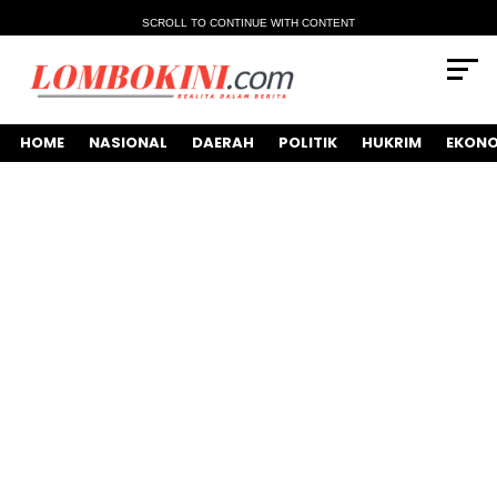
SCROLL TO CONTINUE WITH CONTENT
HOME
NASIONAL
DAERAH
POLITIK
HUKRIM
EKONO