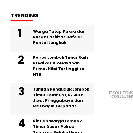
TRENDING
Warga Tutup Paksa dan
Rusak Fasilitas Kafe di
Pantai Lungkak
Polres Lombok Timur Raih
Predikat A Pelayanan
Prima, Nilai Tertinggi se-
NTB
Jumlah Penduduk Lombok
IT SOLUTIONS
Timur Tembus 1,47 Juta
CONSULTIN
Jiwa, Pringgabaya dan
Masbagik Terpadat
Ribuan Warga Lombok
Timur Desak Polres
Tangkap Pelaku Ujaran