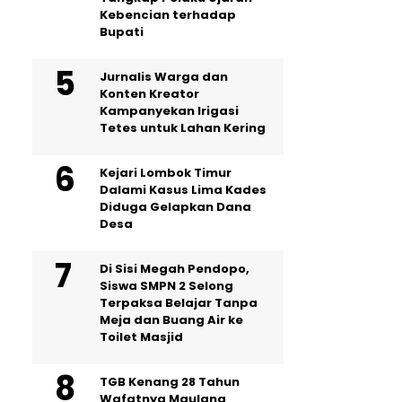
Kebencian terhadap
Bupati
Jurnalis Warga dan
Konten Kreator
Kampanyekan Irigasi
Tetes untuk Lahan Kering
Kejari Lombok Timur
Dalami Kasus Lima Kades
Diduga Gelapkan Dana
Desa
Di Sisi Megah Pendopo,
Siswa SMPN 2 Selong
Terpaksa Belajar Tanpa
Meja dan Buang Air ke
Toilet Masjid
TGB Kenang 28 Tahun
Wafatnya Maulana