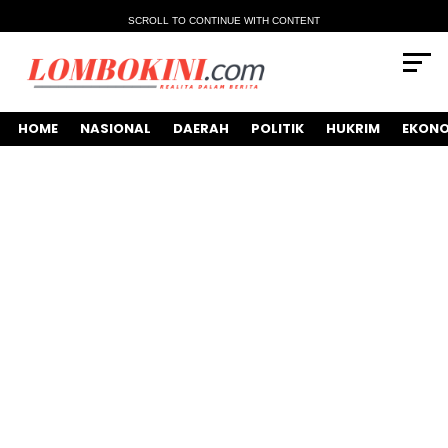
SCROLL TO CONTINUE WITH CONTENT
HOME
NASIONAL
DAERAH
POLITIK
HUKRIM
EKONO