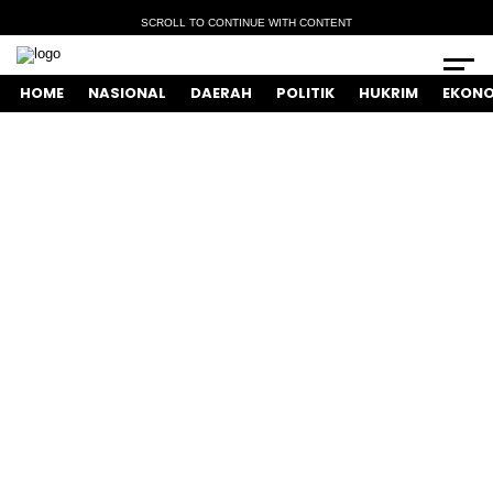
SCROLL TO CONTINUE WITH CONTENT
HOME
NASIONAL
DAERAH
POLITIK
HUKRIM
EKONO