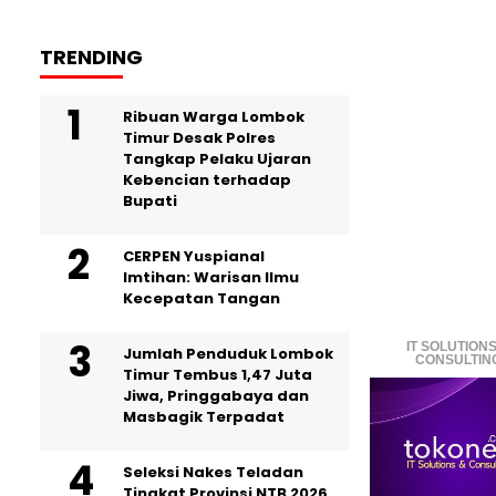
TRENDING
Ribuan Warga Lombok
Timur Desak Polres
Tangkap Pelaku Ujaran
Kebencian terhadap
Bupati
CERPEN Yuspianal
Imtihan: Warisan Ilmu
Kecepatan Tangan
IT SOLUTIONS
Jumlah Penduduk Lombok
CONSULTIN
Timur Tembus 1,47 Juta
Jiwa, Pringgabaya dan
Masbagik Terpadat
Seleksi Nakes Teladan
Tingkat Provinsi NTB 2026,