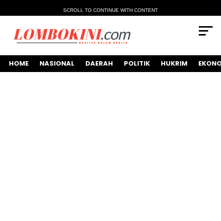
SCROLL TO CONTINUE WITH CONTENT
HOME
NASIONAL
DAERAH
POLITIK
HUKRIM
EKONO