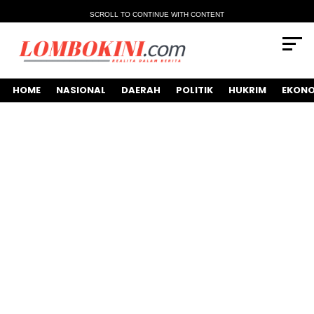
SCROLL TO CONTINUE WITH CONTENT
HOME
NASIONAL
DAERAH
POLITIK
HUKRIM
EKONO