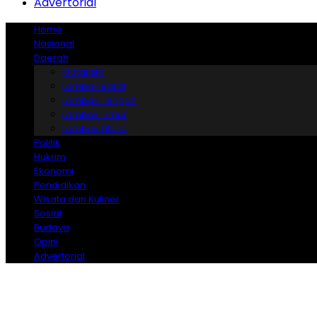
Advertorial
Home
Nasional
Daerah
Mataram
Lombok Barat
Lombok Tengah
Lombok Timur
Lombok Utara
Politik
Hukrim
Ekonomi
Pendidikan
Wisata dan Kuliner
Sosial
Budaya
Opini
Advertorial