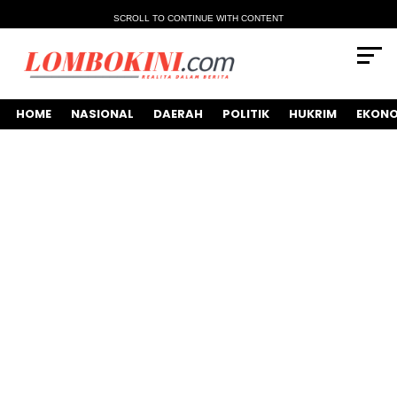
SCROLL TO CONTINUE WITH CONTENT
HOME
NASIONAL
DAERAH
POLITIK
HUKRIM
EKONO