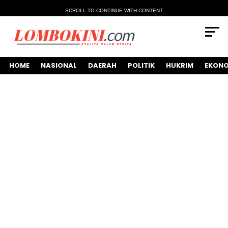
SCROLL TO CONTINUE WITH CONTENT
HOME
NASIONAL
DAERAH
POLITIK
HUKRIM
EKONO