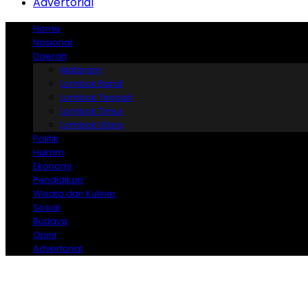
Advertorial
Home
Nasional
Daerah
Mataram
Lombok Barat
Lombok Tengah
Lombok Timur
Lombok Utara
Politik
Hukrim
Ekonomi
Pendidikan
Wisata dan Kuliner
Sosial
Budaya
Opini
Advertorial