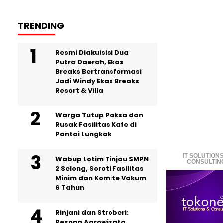
TRENDING
Resmi Diakuisisi Dua
Putra Daerah, Ekas
Breaks Bertransformasi
Jadi Windy Ekas Breaks
Resort & Villa
Warga Tutup Paksa dan
Rusak Fasilitas Kafe di
Pantai Lungkak
IT SOLUTIONS
Wabup Lotim Tinjau SMPN
CONSULTIN
2 Selong, Soroti Fasilitas
Minim dan Komite Vakum
6 Tahun
Rinjani dan Stroberi:
Pesona Agrowisata