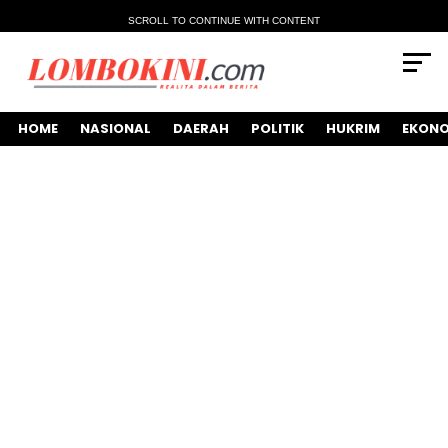
SCROLL TO CONTINUE WITH CONTENT
HOME
NASIONAL
DAERAH
POLITIK
HUKRIM
EKONO