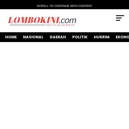
SCROLL TO CONTINUE WITH CONTENT
HOME
NASIONAL
DAERAH
POLITIK
HUKRIM
EKONO