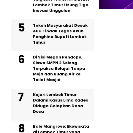
Lombok Timur Usung Tiga
Inovasi Unggulan
Tokoh Masyarakat Desak
APH Tindak Tegas Akun
Penghina Bupati Lombok
Timur
Di Sisi Megah Pendopo,
Siswa SMPN 2 Selong
Terpaksa Belajar Tanpa
Meja dan Buang Air ke
Toilet Masjid
Kejari Lombok Timur
Dalami Kasus Lima Kades
Diduga Gelapkan Dana
Desa
Bale Mangrove: Ekowisata
di Lombok Timur yang