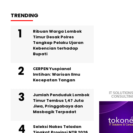
TRENDING
Ribuan Warga Lombok
Timur Desak Polres
Tangkap Pelaku Ujaran
Kebencian terhadap
Bupati
CERPEN Yuspianal
Imtihan: Warisan Ilmu
Kecepatan Tangan
IT SOLUTIONS
Jumlah Penduduk Lombok
CONSULTIN
Timur Tembus 1,47 Juta
Jiwa, Pringgabaya dan
Masbagik Terpadat
Seleksi Nakes Teladan
Tingkat Provinsi NTB 2026,