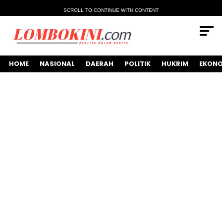
SCROLL TO CONTINUE WITH CONTENT
HOME
NASIONAL
DAERAH
POLITIK
HUKRIM
EKONO