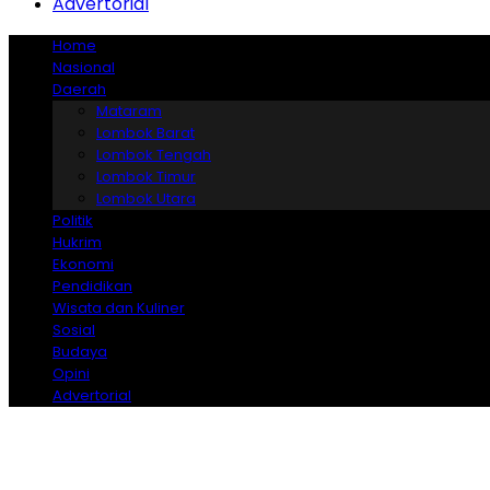
Advertorial
Home
Nasional
Daerah
Mataram
Lombok Barat
Lombok Tengah
Lombok Timur
Lombok Utara
Politik
Hukrim
Ekonomi
Pendidikan
Wisata dan Kuliner
Sosial
Budaya
Opini
Advertorial