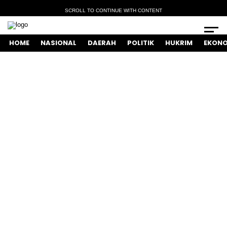
SCROLL TO CONTINUE WITH CONTENT
HOME
NASIONAL
DAERAH
POLITIK
HUKRIM
EKONO