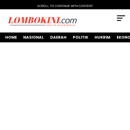
SCROLL TO CONTINUE WITH CONTENT
HOME
NASIONAL
DAERAH
POLITIK
HUKRIM
EKONO