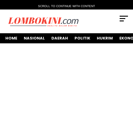
SCROLL TO CONTINUE WITH CONTENT
HOME
NASIONAL
DAERAH
POLITIK
HUKRIM
EKONO