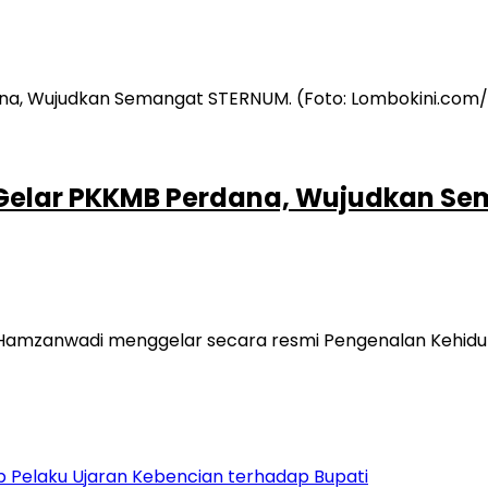
 Gelar PKKMB Perdana, Wujudkan S
s Hamzanwadi menggelar secara resmi Pengenalan Kehid
 Pelaku Ujaran Kebencian terhadap Bupati