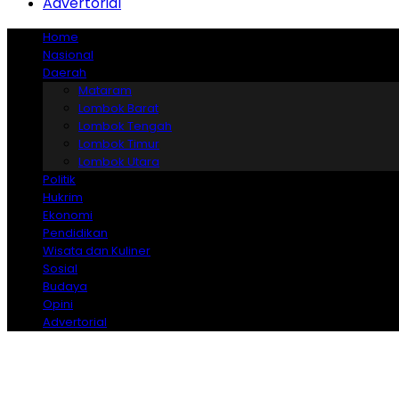
Advertorial
Home
Nasional
Daerah
Mataram
Lombok Barat
Lombok Tengah
Lombok Timur
Lombok Utara
Politik
Hukrim
Ekonomi
Pendidikan
Wisata dan Kuliner
Sosial
Budaya
Opini
Advertorial