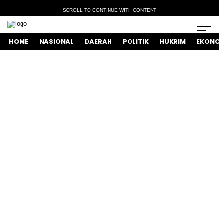
SCROLL TO CONTINUE WITH CONTENT
HOME
NASIONAL
DAERAH
POLITIK
HUKRIM
EKONO