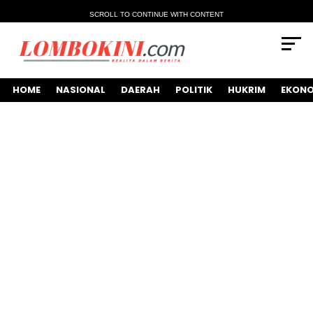
SCROLL TO CONTINUE WITH CONTENT
HOME
NASIONAL
DAERAH
POLITIK
HUKRIM
EKONO