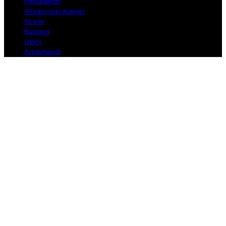
Pendidikan
Wisata dan Kuliner
Sosial
Budaya
Opini
Advertorial