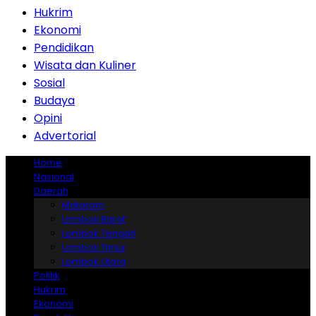
Hukrim
Ekonomi
Pendidikan
Wisata dan Kuliner
Sosial
Budaya
Opini
Advertorial
Home
Nasional
Daerah
Mataram
Lombok Barat
Lombok Tengah
Lombok Timur
Lombok Utara
Politik
Hukrim
Ekonomi