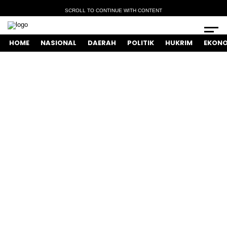
SCROLL TO CONTINUE WITH CONTENT
HOME
NASIONAL
DAERAH
POLITIK
HUKRIM
EKONO