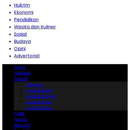
Hukrim
Ekonomi
Pendidikan
Wisata dan Kuliner
Sosial
Budaya
Opini
Advertorial
Home
Nasional
Daerah
Mataram
Lombok Barat
Lombok Tengah
Lombok Timur
Lombok Utara
Politik
Hukrim
Ekonomi