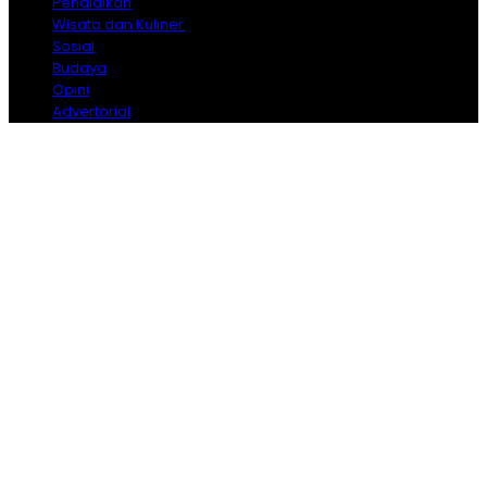
Pendidikan
Wisata dan Kuliner
Sosial
Budaya
Opini
Advertorial