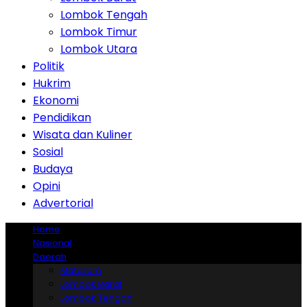
Lombok Tengah
Lombok Timur
Lombok Utara
Politik
Hukrim
Ekonomi
Pendidikan
Wisata dan Kuliner
Sosial
Budaya
Opini
Advertorial
Home
Nasional
Daerah
Mataram
Lombok Barat
Lombok Tengah