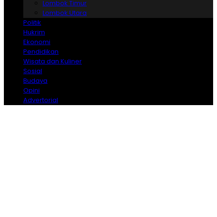
Lombok Timur
Lombok Utara
Politik
Hukrim
Ekonomi
Pendidikan
Wisata dan Kuliner
Sosial
Budaya
Opini
Advertorial