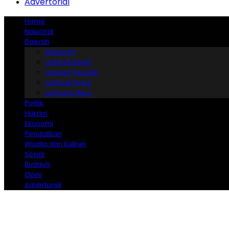
Advertorial
Home
Nasional
Daerah
Mataram
Lombok Barat
Lombok Tengah
Lombok Timur
Lombok Utara
Politik
Hukrim
Ekonomi
Pendidikan
Wisata dan Kuliner
Sosial
Budaya
Opini
Advertorial