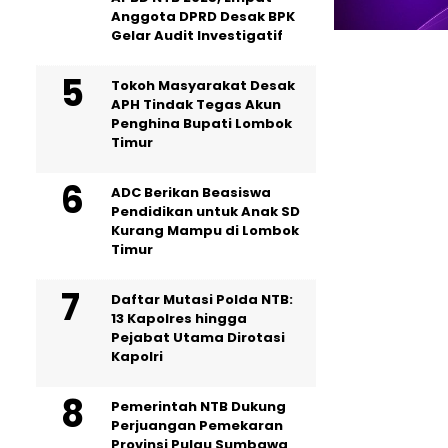
Anggota DPRD Desak BPK
Gelar Audit Investigatif
Tokoh Masyarakat Desak
APH Tindak Tegas Akun
Penghina Bupati Lombok
Timur
ADC Berikan Beasiswa
Pendidikan untuk Anak SD
Kurang Mampu di Lombok
Timur
Daftar Mutasi Polda NTB:
13 Kapolres hingga
Pejabat Utama Dirotasi
Kapolri
Pemerintah NTB Dukung
Perjuangan Pemekaran
Provinsi Pulau Sumbawa