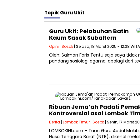
Topik
Guru Ukit
Guru Ukit: Pelabuhan Batin
Kaum Sasak Subaltern
Opini
|
Sosok
| Selasa, 18 Maret 2025 - 12:38 WITA
Oleh: Salman Faris Tentu saja saya tidak 
pandang sosiologi agama, apalagi dari teo
Ribuan Jema’ah Padati Pemaka
Kontroversial asal Lombok Ti
Berita
|
Lombok Timur
|
Sosok
| Senin, 17 Maret 20
LOMBOKINI.com – Tuan Guru Abdul Mukib, a
Nusa Tenggara Barat (NTB), dikenal melalu