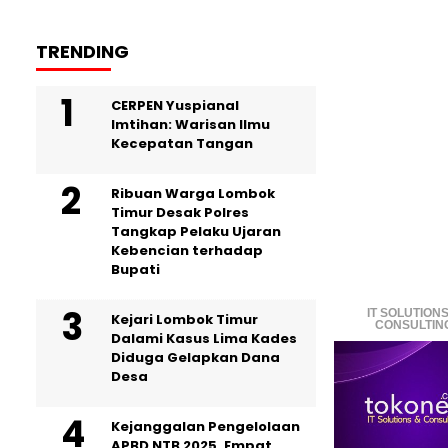
TRENDING
CERPEN Yuspianal
Imtihan: Warisan Ilmu
Kecepatan Tangan
Ribuan Warga Lombok
Timur Desak Polres
Tangkap Pelaku Ujaran
Kebencian terhadap
Bupati
IT SOLUTIONS
Kejari Lombok Timur
CONSULTIN
Dalami Kasus Lima Kades
Diduga Gelapkan Dana
Desa
Kejanggalan Pengelolaan
APBD NTB 2025, Empat