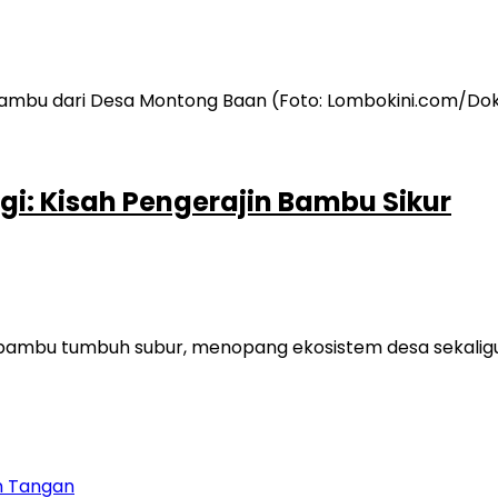
gi: Kisah Pengerajin Bambu Sikur
is bambu tumbuh subur, menopang ekosistem desa sekali
n Tangan