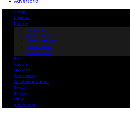
Advertorial
Home
Nasional
Daerah
Mataram
Lombok Barat
Lombok Tengah
Lombok Timur
Lombok Utara
Politik
Hukrim
Ekonomi
Pendidikan
Wisata dan Kuliner
Sosial
Budaya
Opini
Advertorial